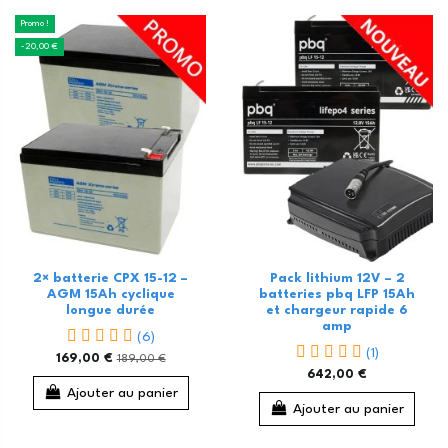
Promo !
-20,00 €
2× batterie CPX 15-12 –
Pack lithium 12V – 2
AGM 15Ah cyclique
batteries pbq LFP 15Ah
longue durée
et chargeur rapide 6
amp
(6)
(1)
169,00 €
189,00 €
642,00 €
Ajouter au panier
Ajouter au panier