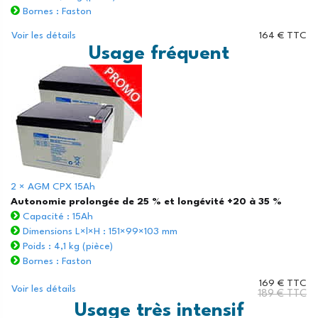
Bornes : Faston
Voir les détails
164 € TTC
Usage fréquent
2 × AGM CPX 15Ah
Autonomie prolongée de 25 % et longévité +20 à 35 %
Capacité : 15Ah
Dimensions L×l×H : 151×99×103 mm
Poids : 4,1 kg (pièce)
Bornes : Faston
169 € TTC
Voir les détails
189 € TTC
Usage très intensif