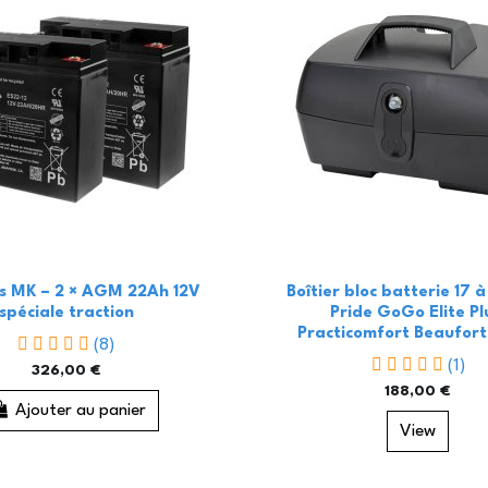
es MK – 2 × AGM 22Ah 12V
Boîtier bloc batterie 17 
spéciale traction
Pride GoGo Elite Pl
Practicomfort Beaufort
(8)
(1)
326,00 €
188,00 €
Ajouter au panier
View