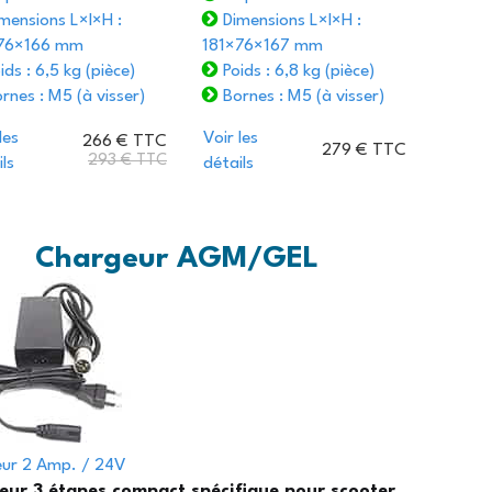
mensions L×l×H :
Dimensions L×l×H :
76×166 mm
181×76×167 mm
ids : 6,5 kg (pièce)
Poids : 6,8 kg (pièce)
rnes : M5 (à visser)
Bornes : M5 (à visser)
les
Voir les
266 € TTC
279 € TTC
293 € TTC
ls
détails
Chargeur AGM/GEL
ur 2 Amp. / 24V
eur 3 étapes compact spécifique pour scooter