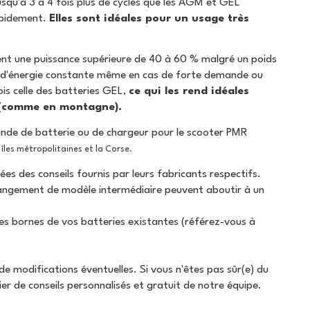
jusqu'à 3 à 4 fois plus de cycles que les AGM et GEL
apidement.
Elles sont idéales pour un usage très
t une puissance supérieure de 40 à 60 % malgré un poids
on d'énergie constante même en cas de forte demande ou
ois celle des batteries GEL,
ce qui les rend idéales
s (comme en montagne).
ande de batterie ou de chargeur pour le scooter PMR
les métropolitaines et la Corse.
ées des conseils fournis par leurs fabricants respectifs.
hangement de modèle intermédiaire peuvent aboutir à un
des bornes de vos batteries existantes (référez-vous à
de modifications éventuelles. Si vous n'êtes pas sûr(e) du
ier de conseils personnalisés et gratuit de notre équipe.