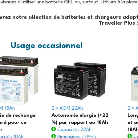
nvisagez d'utiliser une batterie GEL ou, surtout, Lithium à la plac
rez notre sélection de batteries et chargeurs adapt
Traveller Plus :
Usage occasionnel
M 18Ah
2 × AGM 22Ah
2 ×
ie de rechange
Autonomie élargie (+22
Long
rd pour ce
%) par rapport au 18Ah
et a
r
Capacité : 22Ah
18A
cité : 18Ah
Dimensions L×l×H :
Ca