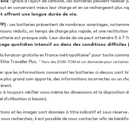
one
: grâce à l'ajout de carbone, ces batteries peuvent réaliser 
out en conservant mieux leur charge et en se rechargeant plus r
t offrent une longue durée de vie.
FP)
: ces batteries présentent de nombreux avantages, notammen
nsions réduits, un temps de charge plus rapide, et une restituti
atterie est presque vide. Leur durée de vie peut atteindre 5 à 7 f
sage quotidien intensif ou dans des conditions difficile
 la livraison gratuite en France métropolitaine* pour toute comm
 Elite Traveller Plus.
* Hors des DOM-TOM et sur demande pour certaines î
er que les informations concernant les batteries ci-dessus sont tir
e plus grand soin apporté, des informations incorrectes ou un c
férent.
nc à toujours vérifier vous-même les dimensions et la disposition 
 d'utilisation si besoin).
ions et les images sont données à titre indicatif et sous réserve 
vous recherchez, il est possible de nous contacter afin de bénéfic