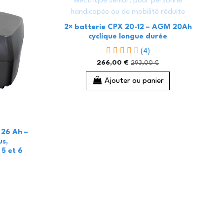
2× batterie CPX 20-12 – AGM 20Ah
cyclique longue durée
(4)
266,00 €
293,00 €
Ajouter au panier
à 26 Ah –
us,
 5 et 6