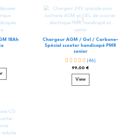
AGM 18Ah
Chargeur AGM / Gel / Carbone–
te
Spécial scooter handicapé PMR
senior
(46)
99,00 €
er
View