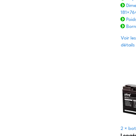
Dime
181×76
Poids
Borne
Voir les
détails
2 × bat
Longév