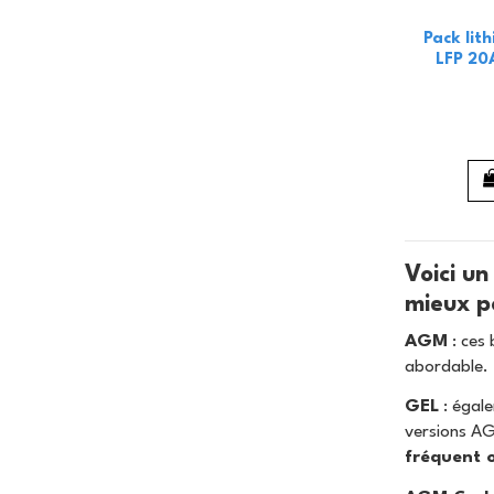
Pack lit
LFP 20
Voici un
mieux po
AGM
: ces 
abordable.
GEL
: égal
versions AG
fréquent 