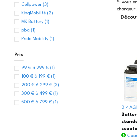
Si vous e
Cellpower
(3)
chargeur.
KingMobilité
(2)
Découv
MK Battery
(1)
pbq
(1)
Pride Mobility
(1)
Prix
99 € à 299 €
(1)
100 € à 199 €
(1)
200 € à 299 €
(3)
300 € à 499 €
(1)
500 € à 799 €
(1)
2 × AG
Batter
standa
scoote
Capa