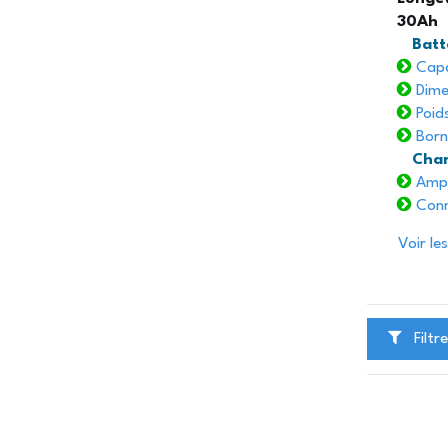
30Ah
Batt
Capa
Dime
Poids
Born
Cha
Ampé
Conne
Voir les
Filtre