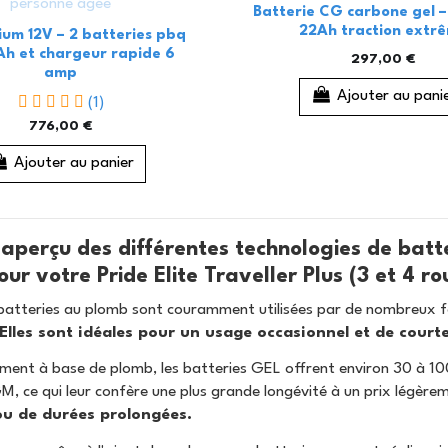
Batterie CG carbone gel 
22Ah traction extr
hium 12V – 2 batteries pbq
Ah et chargeur rapide 6
297,00 €
amp
Ajouter au pani
(1)
776,00 €
Ajouter au panier
 aperçu des différentes technologies de batte
ur votre Pride Elite Traveller Plus (3 et 4 rou
batteries au plomb sont couramment utilisées par de nombreux fab
Elles sont idéales pour un usage occasionnel et de court
ement à base de plomb, les batteries GEL offrent environ 30 à 1
M, ce qui leur confère une plus grande longévité à un prix légère
ou de durées prolongées.