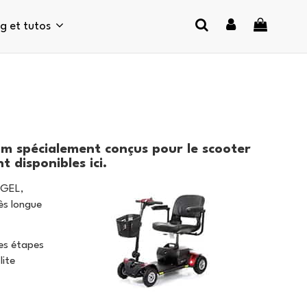
og et tutos
um spécialement conçus pour le scooter
t disponibles ici.
 GEL,
ès longue
es étapes
lite