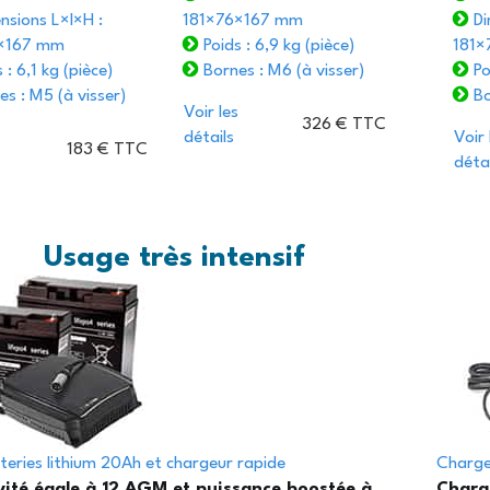
nsions L×l×H :
181×76×167 mm
Di
×167 mm
Poids : 6,9 kg (pièce)
181×
 : 6,1 kg (pièce)
Bornes : M6 (à visser)
Po
s : M5 (à visser)
Bo
Voir les
326 € TTC
détails
Voir 
183 € TTC
détai
Usage très intensif
teries lithium 20Ah et chargeur rapide
Charge
ité égale à 12 AGM et puissance boostée à
Charg