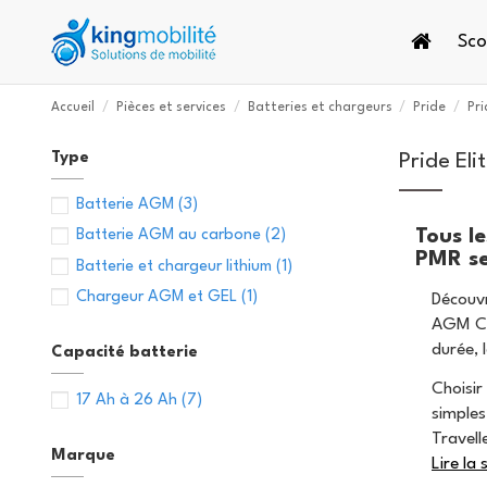
Sco
Accueil
Pièces et services
Batteries et chargeurs
Pride
Pri
Type
Pride Eli
Batterie AGM
(3)
Tous l
Batterie AGM au carbone
(2)
PMR sen
Batterie et chargeur lithium
(1)
Chargeur AGM et GEL
(1)
Découvr
AGM Car
durée, 
Capacité batterie
Choisir
17 Ah à 26 Ah
(7)
simples
Travelle
Marque
Lire la 