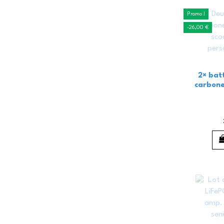
Promo !
-26,00 €
2× bat
carbone