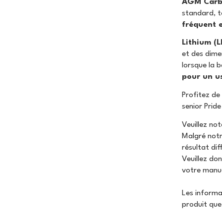
AGM Carb
standard, t
fréquent e
Lithium (L
et des dime
lorsque la b
pour un u
Profitez de
senior Pride
Veuillez not
Malgré notr
résultat dif
Veuillez do
votre manuel
Les informat
produit que 