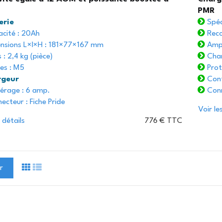
PMR
erie
Spéc
cité : 20Ah
Reco
nsions L×l×H : 181×77×167 mm
Ampé
 : 2,4 kg (pièce)
Char
es : M5
Prot
rgeur
Cont
rage : 6 amp.
Conn
cteur : Fiche Pride
Voir le
 détails
776 € TTC
r