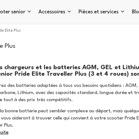
oter senior
Accessoires
Pièces et services
Bl
de Elite Plus
te Plus
es chargeurs et les batteries AGM, GEL et Lithi
ior Pride Elite Traveller Plus (3 et 4 roues) son
ez des batteries adaptées à tous vos besoins quotidiens : AGM,
bone, Lithium, avec des capacités standard, longue durée et tr
le tout à des prix très compétitifs.
 la bonne batterie peut sembler complexe au départ, mais quelqu
 vous aideront à trouver celle qui convient à votre scooter Pride E
r Plus.
suite