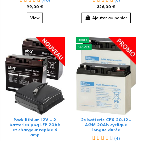
(46)
(8)
99,00 €
326,00 €
View
Ajouter au panier
Promo !
-27,00 €
Pack lithium 12V – 2
2× batterie CPX 20-12 –
batteries pbq LFP 20Ah
AGM 20Ah cyclique
et chargeur rapide 6
longue durée
amp
(4)