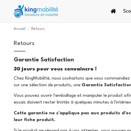
Sco
Accueil
Retours
Retours
Garantie Satisfaction
30 jours pour vous convaincre !
Chez KingMobilité, nous souhaitons que vous commandiez e
sur une sélection de produits, une
Garantie Satisfactio
Vous pouvez ouvrir l'emballage et manipuler le produit afi
essais doivent rester limités à quelques minutes à l'intéri
Cette garantie ne s'applique pas aux produits d'o
leur fiche produit.
Si le produit ne répond pas à vos attentes, vous pouvez n