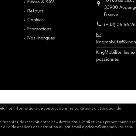
10 rue du Lisey
Pièces & SAV
33980 Audeng
Retours
France
Cookies
(+33) 05 56 26
n
Promotions
Nos marques
kingmobilite@king
KingMobilité, les e
passionnés
la nos informations de contact dans les conditions d'utilisation du
s acceptez de recevoir notre newsletter par e-mail et vous prenez connaiss
 à l'aide des liens désinscription ou par émail à privacy@kingmobilite.com.