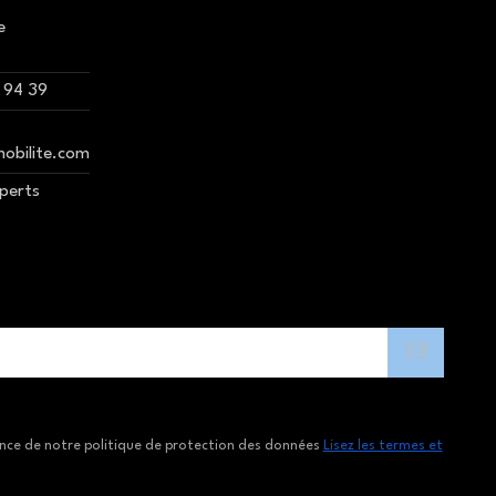
e
 94 39
mobilite.com
xperts
ance de notre politique de protection des données
Lisez les termes et