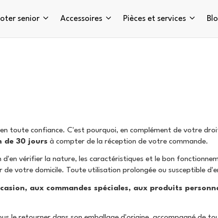
oter senior
Accessoires
Pièces et services
Bl
n toute confiance. C'est pourquoi, en complément de votre droit 
n de 30 jours
à compter de la réception de votre commande.
n d'en vérifier la nature, les caractéristiques et le bon fonction
eur de votre domicile. Toute utilisation prolongée ou susceptible d
ccasion, aux commandes spéciales, aux produits personn
ous le retourner dans son emballage d'origine, accompagné de tous