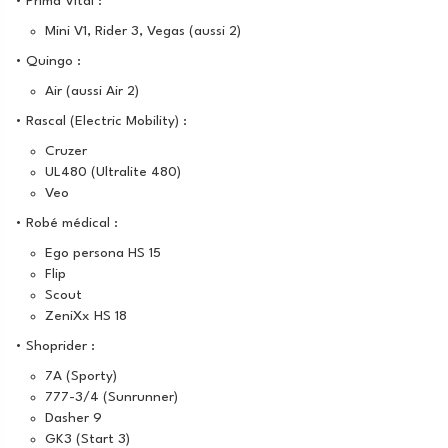
• Prima Vital :
Mini V1, Rider 3, Vegas (aussi 2)
• Quingo :
Air (aussi Air 2)
• Rascal (Electric Mobility) :
Cruzer
UL480 (Ultralite 480)
Veo
• Robé médical :
Ego persona HS 15
Flip
Scout
ZeniXx HS 18
• Shoprider :
7A (Sporty)
777-3/4 (Sunrunner)
Dasher 9
GK3 (Start 3)