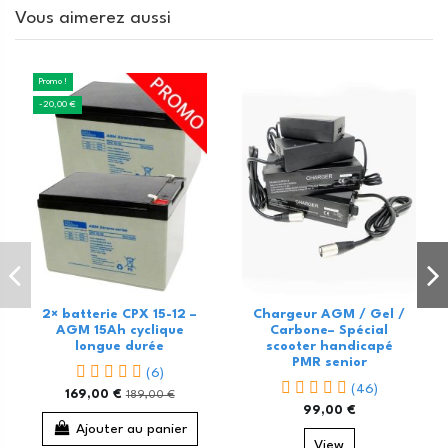
Vous aimerez aussi
Promo !
-20,00 €
2× batterie CPX 15-12 –
Chargeur AGM / Gel /
AGM 15Ah cyclique
Carbone– Spécial
longue durée
scooter handicapé
PMR senior
(6)
(46)
169,00 €
189,00 €
99,00 €
Ajouter au panier
View