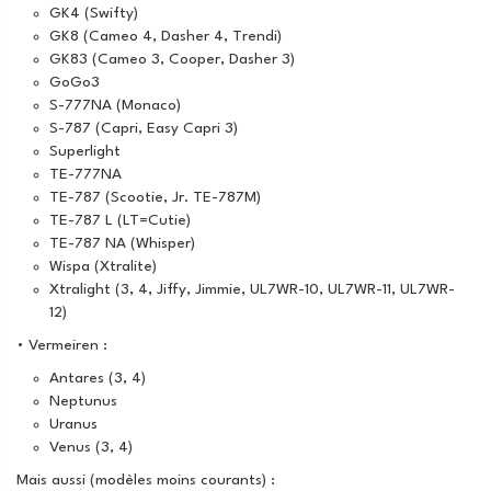
GK4 (Swifty)
GK8 (Cameo 4, Dasher 4, Trendi)
GK83 (Cameo 3, Cooper, Dasher 3)
GoGo3
S-777NA (Monaco)
S-787 (Capri, Easy Capri 3)
Superlight
TE-777NA
TE-787 (Scootie, Jr. TE-787M)
TE-787 L (LT=Cutie)
TE-787 NA (Whisper)
Wispa (Xtralite)
Xtralight (3, 4, Jiffy, Jimmie, UL7WR-10, UL7WR-11, UL7WR-
12)
• Vermeiren :
Antares (3, 4)
Neptunus
Uranus
Venus (3, 4)
Mais aussi (modèles moins courants) :