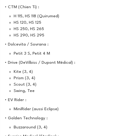
• CTM (Chien Ti) :
H 115, HS 118 (Quirumed)
HS 120, HS 125
HS 250, HS 265
HS 290, HS 295
• Dolcevita / Sovrana :
Petit 3 S, Petit 4 M
• Drive (DeVilbiss / Dupont Médical) :
Kite (3, 4)
Prism (3, 4)
Scout (3, 4)
Swing, Tee
• EV Rider :
MiniRider (aussi Eclipse)
• Golden Technology :
Buzzaround (3, 4)