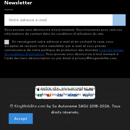
Newsletter
Vous pouvez vous désinscrire à tout moment. Vous trouverez pour cela nos
informations de contact dans les conditions d'utilisation du site.
En renseignant votre adresse e-mail et en cochant la case, vous
acceptez de recevoir notre newsletter par e-mail et vous prenez
connaissance de notre politique de protection des données
Lisez les termes
et conditions d'utilisation
. Vous pouvez vous désinscrire à tout moment à
l'aide des liens désinscription ou par émail à privacy@kingmobilite.com.
En naviguant sur notre site, vous acceptez nos CGV,
l'utilisation de cookies (ou technologies similaires) à des fins
d'analyse, pour offrir des contenus personnalisés et permettre
© KingMobilite.com by So Autonome SASU 2018-2026. Tous
les partages sociaux.
droits réservés.
Accept
2026