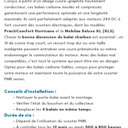
Conçus à partir d’un alliage cuivre–graphite hautement
conducteur, ces balais carbone moulés et compressés
garantissent une performance optimale et une longévité
maximale. Ils sont parfaitement adaptés aux moteurs 24V DC à
fort courant des scooters électriques, dont les modèles
PractiComfort Hurricane
et le
Mobilae Deluxe XL (XLS)
.
Choisir la
bonne dimension de balai charbon
est essentiel : un
fil de cuivre trop court, un ressort trop dur ou une taille
inadaptée peuvent entraîner une usure prématurée ou même
endommager le commutateur du moteur. Avec des balais mal
compatibles, c’est tout le système qui peut être mis en danger.
Optez pour des balais carbone fiables, conçus pour protéger
votre moteur et maintenir toute la puissance de votre scooter
PMR senior.
Conseils d'installation :
– Nettoyer le porte-balai avant le montage.
– Vérifier l’état du bouchon et du collecteur.
– Remplacer les
4 balais en même temps
.
Durée de vie :
– Dépend de l'utilisation du scooter PMR.
– À contrôler tous les
12 mois
ou après
500 à 800 heures