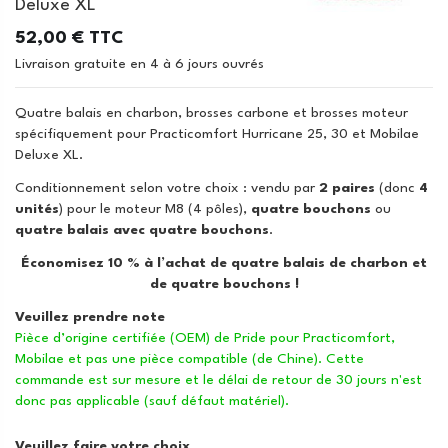
Deluxe XL
52,00 €
Livraison gratuite en 4 à 6 jours ouvrés
Quatre balais en charbon, brosses carbone et brosses moteur
spécifiquement pour Practicomfort Hurricane 25, 30 et Mobilae
Deluxe XL.
Conditionnement selon votre choix : vendu par
2 paires
(donc
4
unités
) pour le moteur M8 (4 pôles),
quatre bouchons
ou
quatre balais avec quatre bouchons
.
Économisez 10 % à l’achat de quatre balais de charbon et
de quatre bouchons !
Veuillez prendre note
Pièce d’origine certifiée (OEM) de Pride pour Practicomfort,
Mobilae et pas une pièce compatible (de Chine). Cette
commande est sur mesure et le délai de retour de 30 jours n'est
donc pas applicable (sauf défaut matériel).
Veuillez faire votre choix